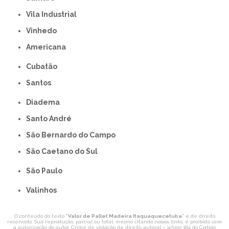
Vila Industrial
Vinhedo
americana
Cubatão
Santos
Diadema
Santo André
São Bernardo do Campo
São Caetano do Sul
São Paulo
Valinhos
O conteúdo do texto "
Valor de Pallet Madeira Itaquaquecetuba
" é de direito
reservado. Sua reprodução, parcial ou total, mesmo citando nossos links, é proibida sem
a autorização do autor. Crime de violação de direito autoral – artigo 184 do Código