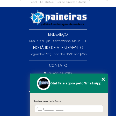
Penal –
Lei 9610/98 - Lei de direitos autorais
.
ENDEREÇO
Rua Ruzzi, 386 - Sertãozinho, Mauá - SP
HORÁRIO DE ATENDIMENTO
Segunda a Segunda das 8:00h às 13:00h
CONTATO
(11) 99132-1783
(11) 99132-1783
Olá! Fale agora pelo WhatsApp
vendas@abpaineiras.com.br
MENU
Insira seu telefone
HOME
SOBRE NÓS