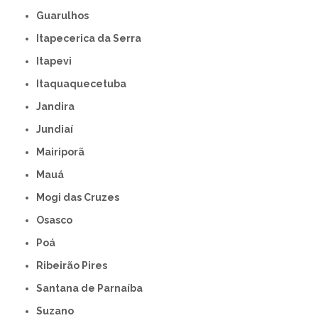
Guarulhos
Itapecerica da Serra
Itapevi
Itaquaquecetuba
Jandira
Jundiaí
Mairiporã
Mauá
Mogi das Cruzes
Osasco
Poá
Ribeirão Pires
Santana de Parnaíba
Suzano