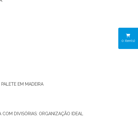
A
0
iten(s)
O PALETE EM MADEIRA
RA COM DIVISÓRIAS: ORGANIZAÇÃO IDEAL