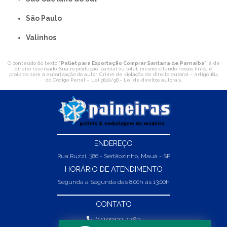
São Paulo
Valinhos
O conteúdo do texto "
Pallet para Exportação Comprar Santana de Parnaíba
" é de
direito reservado. Sua reprodução, parcial ou total, mesmo citando nossos links, é
proibida sem a autorização do autor. Crime de violação de direito autoral – artigo 184
do Código Penal –
Lei 9610/98 - Lei de direitos autorais
.
ENDEREÇO
Rua Ruzzi, 386 - Sertãozinho, Mauá - SP
HORÁRIO DE ATENDIMENTO
Segunda a Segunda das 8:00h às 13:00h
CONTATO
(11) 99132-1783