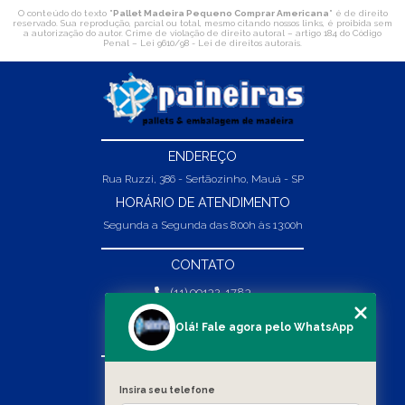
O conteúdo do texto "
Pallet Madeira Pequeno Comprar Americana
" é de direito
reservado. Sua reprodução, parcial ou total, mesmo citando nossos links, é proibida sem
a autorização do autor. Crime de violação de direito autoral – artigo 184 do Código
Penal –
Lei 9610/98 - Lei de direitos autorais
.
ENDEREÇO
Rua Ruzzi, 386 - Sertãozinho, Mauá - SP
HORÁRIO DE ATENDIMENTO
Segunda a Segunda das 8:00h às 13:00h
CONTATO
(11) 99132-1783
(11) 99132-1783
Olá! Fale agora pelo WhatsApp
vendas@abpaineiras.com.br
MENU
Insira seu telefone
HOME