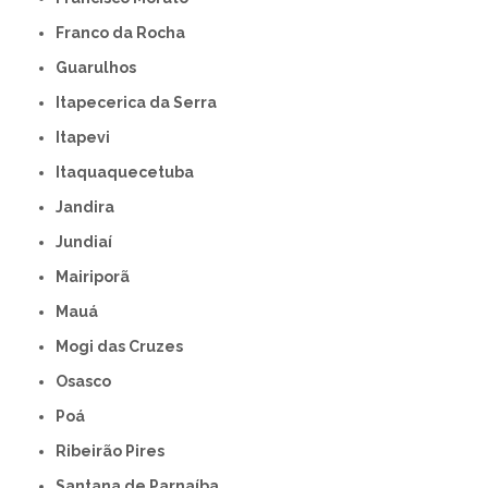
Franco da Rocha
Guarulhos
Itapecerica da Serra
Itapevi
Itaquaquecetuba
Jandira
Jundiaí
Mairiporã
Mauá
Mogi das Cruzes
Osasco
Poá
Ribeirão Pires
Santana de Parnaíba