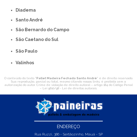
Diadema
Santo André
São Bernardo do Campo
São Caetano do Sul
São Paulo
Valinhos
O conteúdo do texto "
Pallet Madeira Fechado Santo André
" é de direito reservado.
Sua reprodução, parcial ou total, mesmo citando nossos links, é proibida sem a
autorização do autor. Crime de violação de direito autoral – artigo 184 do Código Penal
–
Lei 9610/98 - Lei de direitos autorais
.
ENDEREÇO
Rua Ruzzi, 386 - Sertãozinho, Mauá - SP