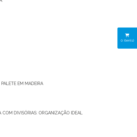
A
0
iten(s)
O PALETE EM MADEIRA
RA COM DIVISÓRIAS: ORGANIZAÇÃO IDEAL