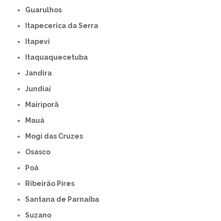
Guarulhos
Itapecerica da Serra
Itapevi
Itaquaquecetuba
Jandira
Jundiaí
Mairiporã
Mauá
Mogi das Cruzes
Osasco
Poá
Ribeirão Pires
Santana de Parnaíba
Suzano