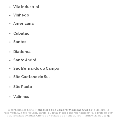
Vila Industrial
Vinhedo
americana
Cubatão
Santos
Diadema
Santo André
São Bernardo do Campo
São Caetano do Sul
São Paulo
Valinhos
O conteúdo do texto "
Pallet Madeira Comprar Mogi das Cruzes
" é de direito
reservado. Sua reprodução, parcial ou total, mesmo citando nossos links, é proibida sem
a autorização do autor. Crime de violação de direito autoral – artigo 184 do Código