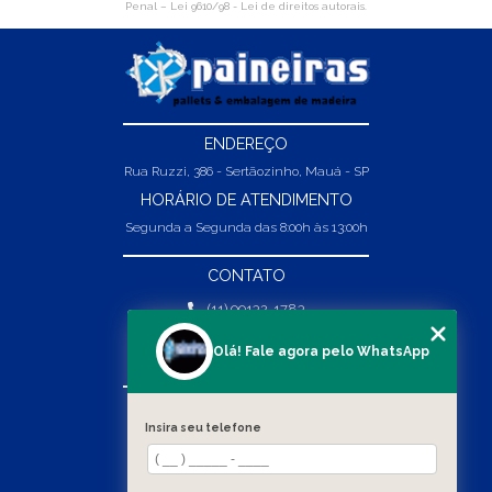
Penal –
Lei 9610/98 - Lei de direitos autorais
.
ENDEREÇO
Rua Ruzzi, 386 - Sertãozinho, Mauá - SP
HORÁRIO DE ATENDIMENTO
Segunda a Segunda das 8:00h às 13:00h
CONTATO
(11) 99132-1783
(11) 99132-1783
Olá! Fale agora pelo WhatsApp
vendas@abpaineiras.com.br
MENU
Insira seu telefone
HOME
SOBRE NÓS