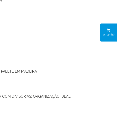
A
0
iten(s)
O PALETE EM MADEIRA
RA COM DIVISÓRIAS: ORGANIZAÇÃO IDEAL