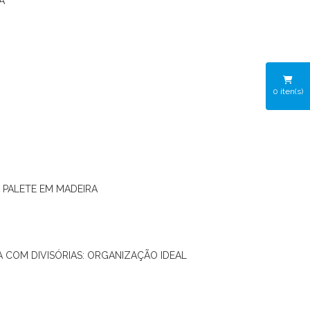
A
0
iten(s)
O PALETE EM MADEIRA
RA COM DIVISÓRIAS: ORGANIZAÇÃO IDEAL