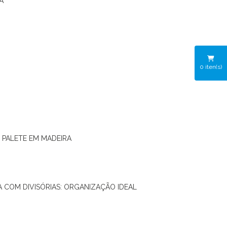
A
0
iten(s)
O PALETE EM MADEIRA
RA COM DIVISÓRIAS: ORGANIZAÇÃO IDEAL