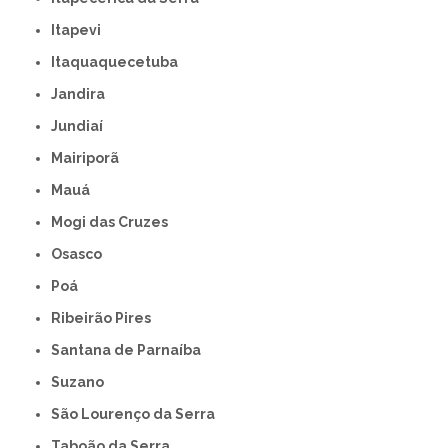
Itapevi
Itaquaquecetuba
Jandira
Jundiaí
Mairiporã
Mauá
Mogi das Cruzes
Osasco
Poá
Ribeirão Pires
Santana de Parnaíba
Suzano
São Lourenço da Serra
Taboão da Serra