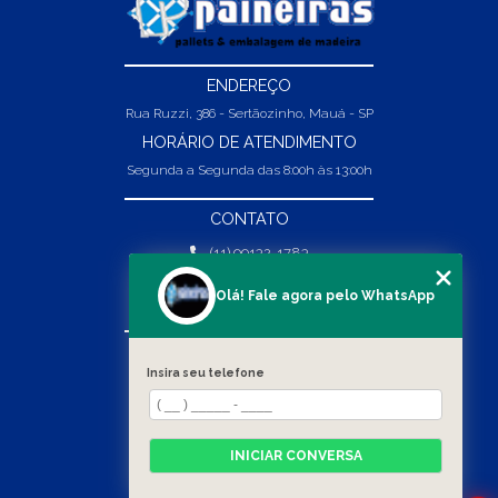
ENDEREÇO
Rua Ruzzi, 386 - Sertãozinho, Mauá - SP
HORÁRIO DE ATENDIMENTO
Segunda a Segunda das 8:00h às 13:00h
CONTATO
(11) 99132-1783
(11) 99132-1783
Olá! Fale agora pelo WhatsApp
vendas@abpaineiras.com.br
MENU
Insira seu telefone
HOME
SOBRE NÓS
PRODUTOS
INICIAR CONVERSA
BLOG
CONTATO