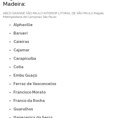
Madeira:
ABCD
GRANDE SÃO PAULO
INTERIOR
LITORAL DE SÃO PAULO
Região
Metropolitana de Campinas
São Paulo
Alphaville
Barueri
Caieiras
Cajamar
Carapicuíba
Cotia
Embu Guaçú
Ferraz de Vasconcelos
Francisco Morato
Franco da Rocha
Guarulhos
Itapecerica da Serra