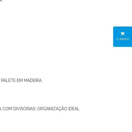
A
0
iten(s)
O PALETE EM MADEIRA
RA COM DIVISÓRIAS: ORGANIZAÇÃO IDEAL