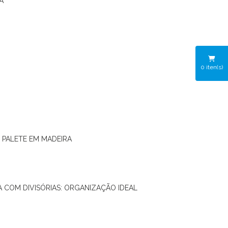
A
0
iten(s)
O PALETE EM MADEIRA
RA COM DIVISÓRIAS: ORGANIZAÇÃO IDEAL