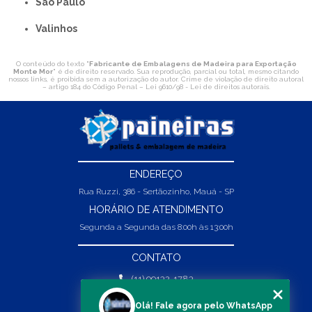
São Paulo
Valinhos
O conteúdo do texto "
Fabricante de Embalagens de Madeira para Exportação
Monte Mor
" é de direito reservado. Sua reprodução, parcial ou total, mesmo citando
nossos links, é proibida sem a autorização do autor. Crime de violação de direito autoral
– artigo 184 do Código Penal –
Lei 9610/98 - Lei de direitos autorais
.
ENDEREÇO
Rua Ruzzi, 386 - Sertãozinho, Mauá - SP
HORÁRIO DE ATENDIMENTO
Segunda a Segunda das 8:00h às 13:00h
CONTATO
(11) 99132-1783
(11) 99132-1783
Olá! Fale agora pelo WhatsApp
vendas@abpaineiras.com.br