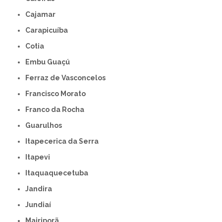
Cajamar
Carapicuíba
Cotia
Embu Guaçú
Ferraz de Vasconcelos
Francisco Morato
Franco da Rocha
Guarulhos
Itapecerica da Serra
Itapevi
Itaquaquecetuba
Jandira
Jundiaí
Mairiporã