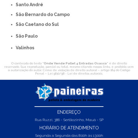
Santo André
São Bernardo do Campo
São Caetano do Sul
São Paulo
Valinhos
O conteúdo do texto "
Onde Vende Pallet 4 Entradas Osasco
" é de direito
reservado. Sua reprodução, parcial ou total, mesmo citando nossos links, é proibida sem
a autorização do autor. Crime de violação de direito autoral – artigo 184 do Código
Penal –
Lei 9610/98 - Lei de direitos autorais
.
ENDEREÇO
Rua Ruzzi, 386 - Sertãozinho, Mauá - SP
HORÁRIO DE ATENDIMENTO
Segunda a Segunda das 8:00h às 13:00h