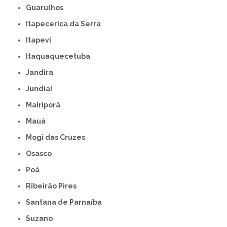
Guarulhos
Itapecerica da Serra
Itapevi
Itaquaquecetuba
Jandira
Jundiaí
Mairiporã
Mauá
Mogi das Cruzes
Osasco
Poá
Ribeirão Pires
Santana de Parnaíba
Suzano