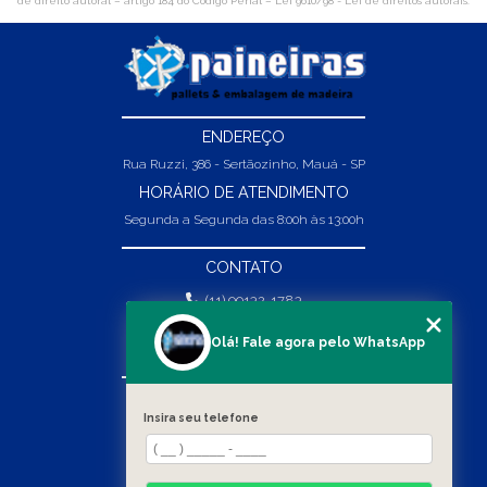
de direito autoral – artigo 184 do Código Penal –
Lei 9610/98 - Lei de direitos autorais
.
ENDEREÇO
Rua Ruzzi, 386 - Sertãozinho, Mauá - SP
HORÁRIO DE ATENDIMENTO
Segunda a Segunda das 8:00h às 13:00h
CONTATO
(11) 99132-1783
(11) 99132-1783
Olá! Fale agora pelo WhatsApp
vendas@abpaineiras.com.br
MENU
Insira seu telefone
HOME
SOBRE NÓS
PRODUTOS