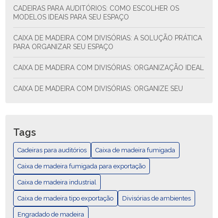
CADEIRAS PARA AUDITÓRIOS: COMO ESCOLHER OS
MODELOS IDEAIS PARA SEU ESPAÇO
CAIXA DE MADEIRA COM DIVISÓRIAS: A SOLUÇÃO PRÁTICA
PARA ORGANIZAR SEU ESPAÇO
CAIXA DE MADEIRA COM DIVISÓRIAS: ORGANIZAÇÃO IDEAL
CAIXA DE MADEIRA COM DIVISÓRIAS: ORGANIZE SEU
ESPAÇO COM ESTILO E FUNCIONALIDADE
CAIXA DE MADEIRA COM DIVISÓRIAS: SOLUÇÃO PRÁTICA
PARA ORGANIZAR SEU ESPAÇO
Tags
CAIXA DE MADEIRA EXPORTAÇÃO: COMO ESCOLHER E AS
Cadeiras para auditórios
Caixa de madeira fumigada
MELHORES PRÁTICAS
Caixa de madeira fumigada para exportação
CAIXA DE MADEIRA EXPORTAÇÃO: GUÍA COMPLETA
Caixa de madeira industrial
Caixa de madeira tipo exportação
CAIXA DE MADEIRA FUMIGADA PARA EXPORTAÇÃO
Divisórias de ambientes
Engradado de madeira